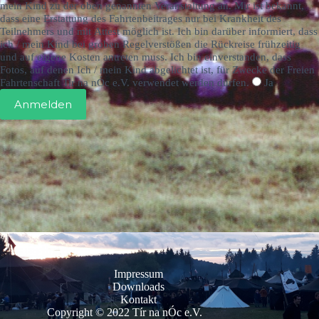
mein Kind zu der oben genannten Veranstaltung an. Mir ist bekannt,
dass eine Erstattung des Fahrtenbeitrages nur bei Krankheit des
Teilnehmers und mit Attest möglich ist. Ich bin darüber informiert, dass
ich / mein Kind bei groben Regelverstößen die Rückreise frühzeitig
und auf eigene Kosten antreten muss. Ich bin einverstanden, dass
Fotos, auf denen Ich / mein Kind abgelichtet ist, für Zwecke der Freien
Fahrtenschaft Tir na nÓc e.V. verwendet werden dürfen.
Ja
Anmelden
Impressum
Downloads
Kontakt
Copyright © 2022 Tír na nÓc e.V.