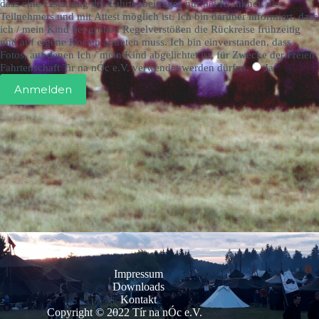
dass eine Erstattung des Fahrtenbeitrages nur bei Krankheit des
Teilnehmers und mit Attest möglich ist. Ich bin darüber informiert, dass
ich / mein Kind bei groben Regelverstößen die Rückreise frühzeitig
und auf eigene Kosten antreten muss. Ich bin einverstanden, dass
Fotos, auf denen Ich / mein Kind abgelichtet ist, für Zwecke der Freien
Fahrtenschaft Tir na nÓc e.V. verwendet werden dürfen.
Ja
Anmelden
Impressum
Downloads
Kontakt
Copyright © 2022 Tír na nÓc e.V.